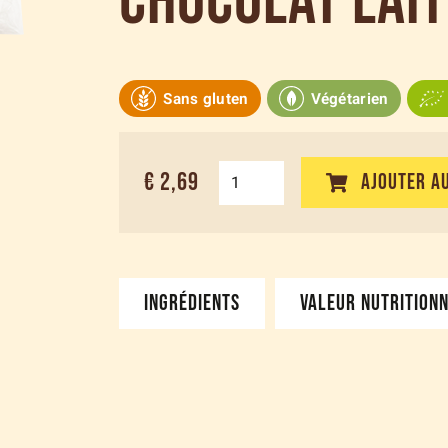
chocolat lait
Sans gluten
Végétarien
€ 2,69
AJOUTER AU
INGRÉDIENTS
VALEUR NUTRITION