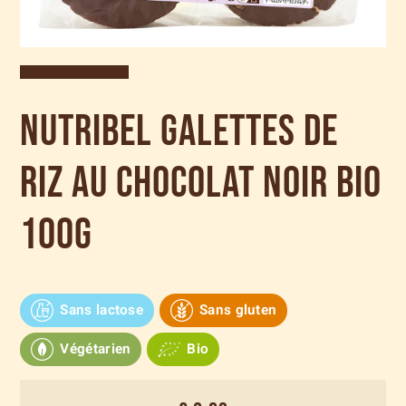
Nutribel Galettes de
riz au chocolat noir bio
100g
Sans lactose
Sans gluten
Végétarien
Bio