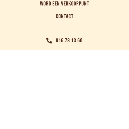
WORD EEN VERKOOPPUNT
CONTACT
016 78 13 60
SALES@NUTRIBEL.BE
LIKE ONS OP FACEBOOK
VOLG ONS OP INSTAGRAM
NUTRIBEL NIEUWSBRIEF
© 2026 MARMA BV