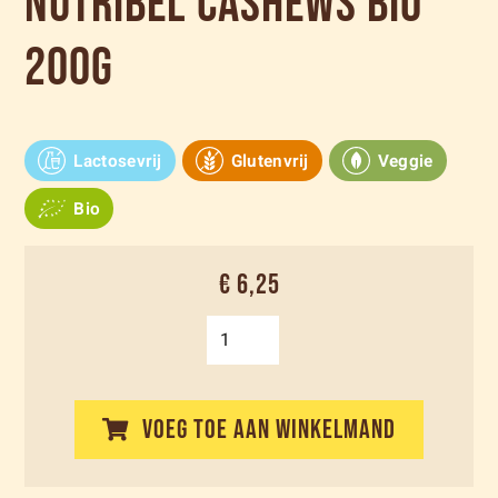
Nutribel Cashews bio
200g
Lactosevrij
Glutenvrij
Veggie
Bio
€ 6,25
VOEG TOE AAN WINKELMAND