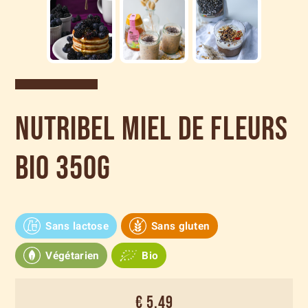
Nutribel Miel de fleurs
bio 350g
Sans lactose
Sans gluten
Végétarien
Bio
€ 5,49