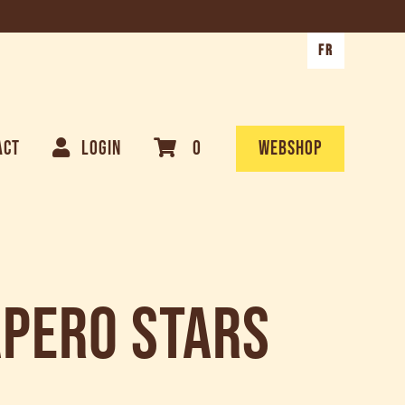
FR
ACT
LOGIN
0
WEBSHOP
Apero Stars